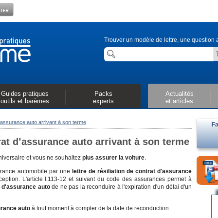
Trouver un modèle de lettre, une question a
Guides pratiques
Packs
Actualités
outils et barèmes
experts
et articles
 d’assurance auto arrivant à son terme
Fa
trat d’assurance auto arrivant à son terme
niversaire et vous ne souhaitez
plus assurer la voiture
.
ssurance automobile par une
lettre de résiliation de contrat d'
assurance
ption. L'article l.113-12 et suivant du code des assurances permet à
 d'
assurance auto
de ne pas la reconduire
à l'expiration d'un délai d'un
rance auto
à tout moment à compter de la date de reconduction.