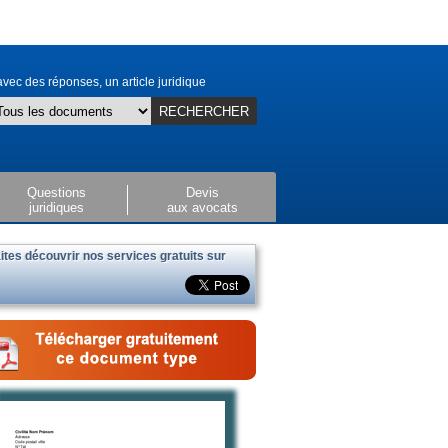
vec des réponses, un article juridique
RECHERCHER
Questions
Devis
juridiques
aux avocats
ites découvrir nos services gratuits sur