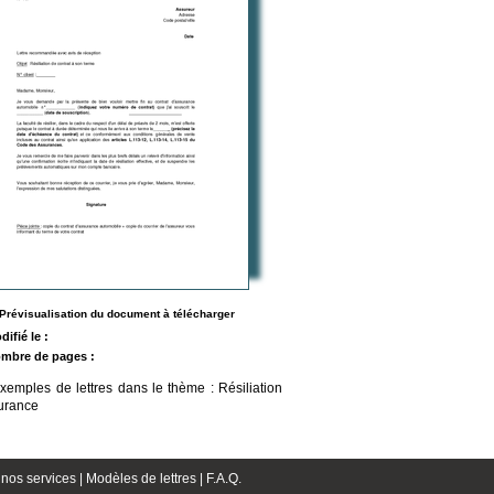
Prévisualisation du document à télécharger
difié le :
mbre de pages :
exemples de lettres dans le thème : Résiliation
surance
nos services |
Modèles de lettres |
F.A.Q.