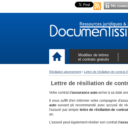
Modèles de lettres
et contrats gratuits
›
Résiliation abonnement
Lettre de résiliation de contrat
Lettre de résiliation de con
Votre contrat d'
assurance auto
arrive à sa date an
Il vous suffit d'en informer votre compagnie d'a
auto
suivant pli recommandé avec accusé de réce
l'assuré par simple
lettre de résiliation de contrat
an.
L'assuré peut également résilier son contrat d'
assu