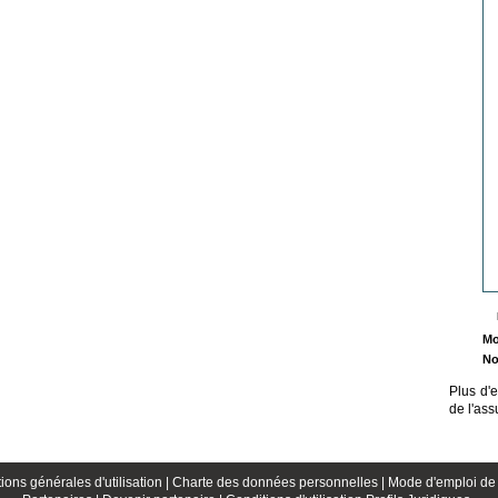
Mo
No
Plus d'
de l'as
ions générales d'utilisation |
Charte des données personnelles |
Mode d'emploi de 